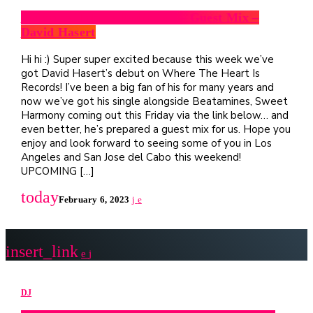
Welcome Hohme Radio 141 – Guest Mix –
David Hasert
Hi hi :) Super super excited because this week we’ve
got David Hasert’s debut on Where The Heart Is
Records! I’ve been a big fan of his for many years and
now we’ve got his single alongside Beatamines, Sweet
Harmony coming out this Friday via the link below… and
even better, he’s prepared a guest mix for us. Hope you
enjoy and look forward to seeing some of you in Los
Angeles and San Jose del Cabo this weekend!
UPCOMING […]
today
February 6, 2023
insert_link
DJ