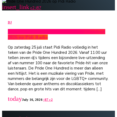
insert_link
2
87
DJ
Zeven dj’s presenteren de Pride One Hundred
2026 op Pidi Radio
Op zaterdag 25 juli staat Pidi Radio volledig in het
teken van de Pride One Hundred 2026. Vanaf 11.00 uur
tellen zeven dj’s tijdens een bijzondere live-uitzending
af van nummer 100 naar de favoriete Pride-hit van onze
luisteraars. De Pride One Hundred is meer dan alleen
een hitlijst. Het is een muzikale viering van Pride, met
nummers die belangrijk zijn voor de LGBTQ+ community.
Van bekende queer anthems en discoklassiekers tot
dance, pop en grote hits van dit moment: tijdens […]
today
July 16, 2026
87
2