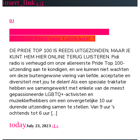
insert_link
1
DJ
? Ontdek de Pride Top 100: Een Episch
Muzikaal Feest voor Gelijkheid! ?
DE PRIDE TOP 100 IS REEDS UITGEZONDEN, MAAR JE
KUNT HEM HIER ONLINE TERUG LUISTEREN. Pidi
radio is verheugd om onze allereerste Pride Top 100-
uitzending aan te kondigen, en we kunnen niet wachten
om deze buitengewone viering van liefde, acceptatie en
diversiteit met jou te delen! Als een speciale traktatie
hebben we samengewerkt met enkele van de meest
gepassioneerde LGBTQ+-activisten en
muziekliefhebbers om een onvergetelijke 10 uur
durende uitzending samen te stellen. Van 9 uur 's
ochtends tot 6 uur […]
today
July 23, 2023
1