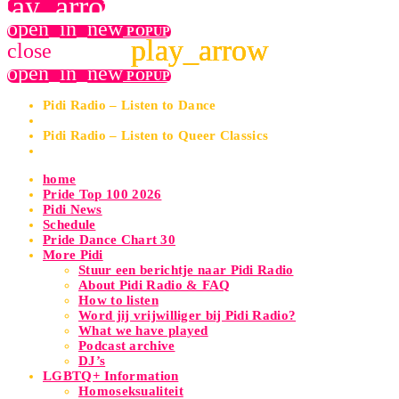
play_arrow
open_in_new
POPUP
play_arrow
play_arrow
play_arrow
play_arrow
close
open_in_new
POPUP
Pidi Radio – Listen to Dance
Pidi Radio – Listen to Queer Classics
home
Pride Top 100 2026
Pidi News
Schedule
Pride Dance Chart 30
More Pidi
Stuur een berichtje naar Pidi Radio
About Pidi Radio & FAQ
How to listen
Word jij vrijwilliger bij Pidi Radio?
What we have played
Podcast archive
DJ’s
LGBTQ+ Information
Homoseksualiteit