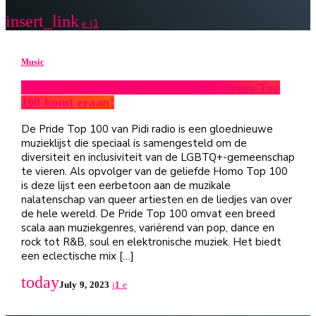
insert_link
1
Music
De Pride Top 100, opvolger van de Homo Top
100 komt eraan!
De Pride Top 100 van Pidi radio is een gloednieuwe
muzieklijst die speciaal is samengesteld om de
diversiteit en inclusiviteit van de LGBTQ+-gemeenschap
te vieren. Als opvolger van de geliefde Homo Top 100
is deze lijst een eerbetoon aan de muzikale
nalatenschap van queer artiesten en de liedjes van over
de hele wereld. De Pride Top 100 omvat een breed
scala aan muziekgenres, variërend van pop, dance en
rock tot R&B, soul en elektronische muziek. Het biedt
een eclectische mix […]
today
July 9, 2023
1