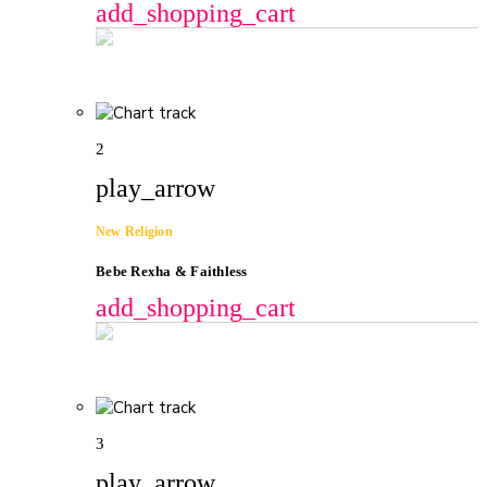
add_shopping_cart
play_arrow
Bring Your Love (Stuart Price Afterhours Mix)
Madonna
2
play_arrow
New Religion
Bebe Rexha & Faithless
add_shopping_cart
play_arrow
New Religion
Bebe Rexha & Faithless
3
play_arrow