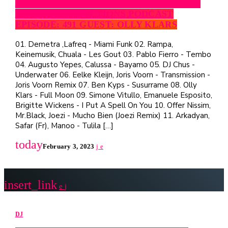
ARTIST: STEREO PRODUCTIONS SHOW:
STEREO PRODUCTIONS PODCAST
EPISODE: 491 GUEST: OLLY KLARS
01. Demetra ,Lafreq - Miami Funk 02. Rampa,
Keinemusik, Chuala - Les Gout 03. Pablo Fierro - Tembo
04. Augusto Yepes, Calussa - Bayamo 05. DJ Chus -
Underwater 06. Eelke Kleijn, Joris Voorn - Transmission -
Joris Voorn Remix 07. Ben Kyps - Susurrame 08. Olly
Klars - Full Moon 09. Simone Vitullo, Emanuele Esposito,
Brigitte Wickens - I Put A Spell On You 10. Offer Nissim,
Mr.Black, Joezi - Mucho Bien (Joezi Remix) 11. Arkadyan,
Safar (Fr), Manoo - Tulila […]
today
February 3, 2023
insert_link
DJ