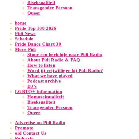
Biseksualiteit
Transgender Persoon
Queer
home
Pride Top 100 2026
Pidi News
Schedule
Pride Dance Chart 30
More Pidi
Stuur een berichtje naar Pidi Radio
About Pidi Radio & FAQ
How to listen
Word jij vrijwilliger bij Pidi Radio?
What we have played
Podcast archive
DJ’s
LGBTQ+ Information
Homoseksualiteit
Biseksualiteit
Transgender Persoon
Queer
Advertise on Pidi Radio
Promote
old Contact Us
Podcasts