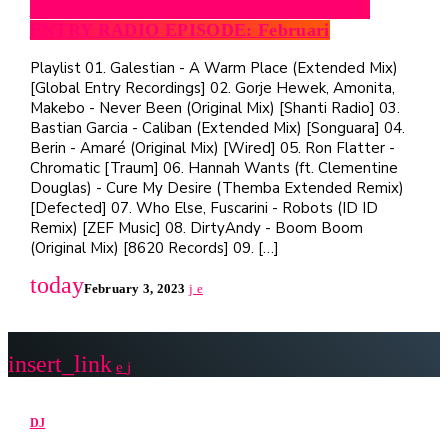
ARTIST: GALESTIAN SHOW: GLOBAL
ENTRY RADIO EPISODE: Februari
Playlist 01. Galestian - A Warm Place (Extended Mix)
[Global Entry Recordings] 02. Gorje Hewek, Amonita,
Makebo - Never Been (Original Mix) [Shanti Radio] 03.
Bastian Garcia - Caliban (Extended Mix) [Songuara] 04.
Berin - Amaré (Original Mix) [Wired] 05. Ron Flatter -
Chromatic [Traum] 06. Hannah Wants (ft. Clementine
Douglas) - Cure My Desire (Themba Extended Remix)
[Defected] 07. Who Else, Fuscarini - Robots (ID ID
Remix) [ZEF Music] 08. DirtyAndy - Boom Boom
(Original Mix) [8620 Records] 09. […]
today
February 3, 2023
insert_link
DJ