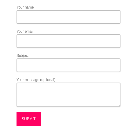
Your name
Archives
Your email
July 2026
June 2026
Subject
October 2025
September 2025
Your message (optional)
July 2025
March 2025
December 2024
October 2024
July 2024