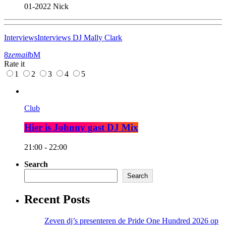
01-2022
Nick
Interviews
Interviews DJ Mally Clark
email
Rate it
1
2
3
4
5
Club
Hier is Johnny gast DJ Mix
21:00 - 22:00
Search
Search
Recent Posts
Zeven dj’s presenteren de Pride One Hundred 2026 op