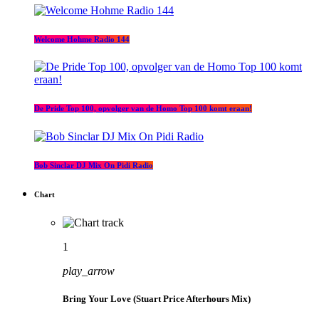
Welcome Hohme Radio 144
De Pride Top 100, opvolger van de Homo Top 100 komt eraan!
Bob Sinclar DJ Mix On Pidi Radio
Chart
1
play_arrow
Bring Your Love (Stuart Price Afterhours Mix)