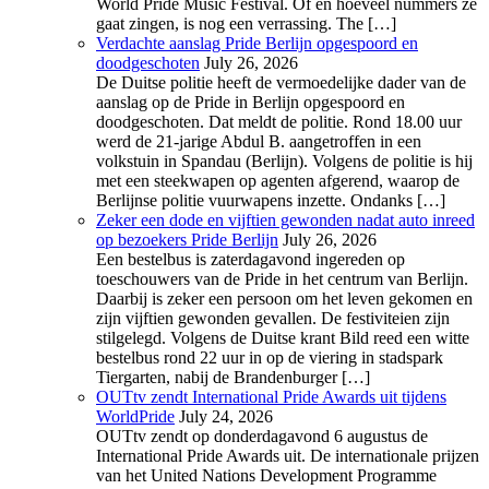
World Pride Music Festival. Of en hoeveel nummers ze
gaat zingen, is nog een verrassing. The […]
Verdachte aanslag Pride Berlijn opgespoord en
doodgeschoten
July 26, 2026
De Duitse politie heeft de vermoedelijke dader van de
aanslag op de Pride in Berlijn opgespoord en
doodgeschoten. Dat meldt de politie. Rond 18.00 uur
werd de 21-jarige Abdul B. aangetroffen in een
volkstuin in Spandau (Berlijn). Volgens de politie is hij
met een steekwapen op agenten afgerend, waarop de
Berlijnse politie vuurwapens inzette. Ondanks […]
Zeker een dode en vijftien gewonden nadat auto inreed
op bezoekers Pride Berlijn
July 26, 2026
Een bestelbus is zaterdagavond ingereden op
toeschouwers van de Pride in het centrum van Berlijn.
Daarbij is zeker een persoon om het leven gekomen en
zijn vijftien gewonden gevallen. De festiviteien zijn
stilgelegd. Volgens de Duitse krant Bild reed een witte
bestelbus rond 22 uur in op de viering in stadspark
Tiergarten, nabij de Brandenburger […]
OUTtv zendt International Pride Awards uit tijdens
WorldPride
July 24, 2026
OUTtv zendt op donderdagavond 6 augustus de
International Pride Awards uit. De internationale prijzen
van het United Nations Development Programme