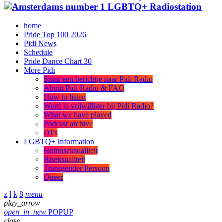
home
Pride Top 100 2026
Pidi News
Schedule
Pride Dance Chart 30
More Pidi
Stuur een berichtje naar Pidi Radio
About Pidi Radio & FAQ
How to listen
Word jij vrijwilliger bij Pidi Radio?
What we have played
Podcast archive
DJ’s
LGBTQ+ Information
Homoseksualiteit
Biseksualiteit
Transgender Persoon
Queer
menu
play_arrow
open_in_new
POPUP
close