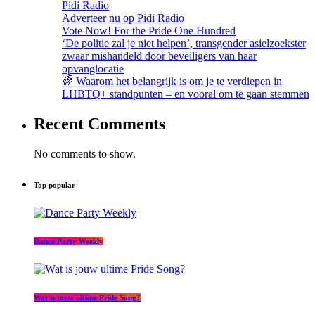
Pidi Radio
Adverteer nu op Pidi Radio
Vote Now! For the Pride One Hundred
‘De politie zal je niet helpen’, transgender asielzoekster
zwaar mishandeld door beveiligers van haar
opvanglocatie
🌈 Waarom het belangrijk is om je te verdiepen in
LHBTQ+ standpunten – en vooral om te gaan stemmen
Recent Comments
No comments to show.
Top popular
Dance Party Weekly
Wat is jouw ultime Pride Song?