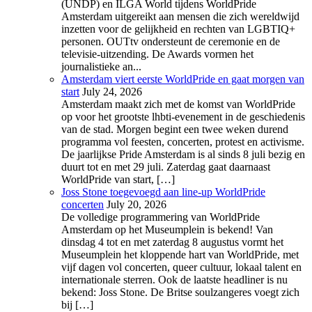
(UNDP) en ILGA World tijdens WorldPride
Amsterdam uitgereikt aan mensen die zich wereldwijd
inzetten voor de gelijkheid en rechten van LGBTIQ+
personen. OUTtv ondersteunt de ceremonie en de
televisie-uitzending. De Awards vormen het
journalistieke an...
Amsterdam viert eerste WorldPride en gaat morgen van
start
July 24, 2026
Amsterdam maakt zich met de komst van WorldPride
op voor het grootste lhbti-evenement in de geschiedenis
van de stad. Morgen begint een twee weken durend
programma vol feesten, concerten, protest en activisme.
De jaarlijkse Pride Amsterdam is al sinds 8 juli bezig en
duurt tot en met 29 juli. Zaterdag gaat daarnaast
WorldPride van start, […]
Joss Stone toegevoegd aan line-up WorldPride
concerten
July 20, 2026
De volledige programmering van WorldPride
Amsterdam op het Museumplein is bekend! Van
dinsdag 4 tot en met zaterdag 8 augustus vormt het
Museumplein het kloppende hart van WorldPride, met
vijf dagen vol concerten, queer cultuur, lokaal talent en
internationale sterren. Ook de laatste headliner is nu
bekend: Joss Stone. De Britse soulzangeres voegt zich
bij […]