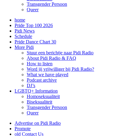
Transgender Persoon
Queer
home
Pride Top 100 2026
Pidi News
Schedule
Pride Dance Chart 30
More Pidi
Stuur een berichtje naar Pidi Radio
About Pidi Radio & FAQ
How to listen
Word jij vrijwilliger bij Pidi Radio?
What we have played
Podcast archive
DJ’s
LGBTQ+ Information
Homoseksualiteit
Biseksualiteit
Transgender Persoon
Queer
Advertise on Pidi Radio
Promote
old Contact Us