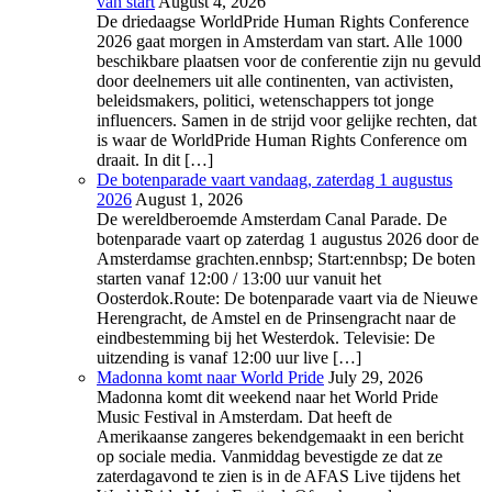
van start
August 4, 2026
De driedaagse WorldPride Human Rights Conference
2026 gaat morgen in Amsterdam van start. Alle 1000
beschikbare plaatsen voor de conferentie zijn nu gevuld
door deelnemers uit alle continenten, van activisten,
beleidsmakers, politici, wetenschappers tot jonge
influencers. Samen in de strijd voor gelijke rechten, dat
is waar de WorldPride Human Rights Conference om
draait. In dit […]
De botenparade vaart vandaag, zaterdag 1 augustus
2026
August 1, 2026
De wereldberoemde Amsterdam Canal Parade. De
botenparade vaart op zaterdag 1 augustus 2026 door de
Amsterdamse grachten.ennbsp; Start:ennbsp; De boten
starten vanaf 12:00 / 13:00 uur vanuit het
Oosterdok.Route: De botenparade vaart via de Nieuwe
Herengracht, de Amstel en de Prinsengracht naar de
eindbestemming bij het Westerdok. Televisie: De
uitzending is vanaf 12:00 uur live […]
Madonna komt naar World Pride
July 29, 2026
Madonna komt dit weekend naar het World Pride
Music Festival in Amsterdam. Dat heeft de
Amerikaanse zangeres bekendgemaakt in een bericht
op sociale media. Vanmiddag bevestigde ze dat ze
zaterdagavond te zien is in de AFAS Live tijdens het