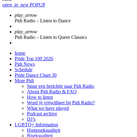
open_in_new
POPUP
play_arrow
Pidi Radio – Listen to Dance
play_arrow
Pidi Radio – Listen to Queer Classics
home
Pride Top 100 2026
Pidi News
Schedule
Pride Dance Chart 30
More Pidi
Stuur een berichtje naar Pidi Radio
About Pidi Radio & FAQ
How to listen
Word jij vrijwilliger bij Pidi Radio?
What we have played
Podcast archive
DJ’s
LGBTQ+ Information
Homoseksualiteit
Biseksualiteit