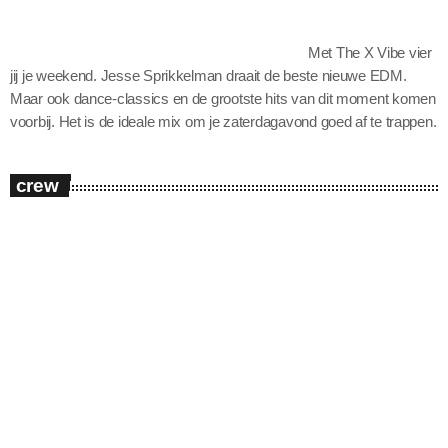
Pidi News
Met The X Vibe vier
Schedule
jij je weekend. Jesse Sprikkelman draait de beste nieuwe EDM.
Maar ook dance-classics en de grootste hits van dit moment komen
Pride Dance Chart 30
voorbij. Het is de ideale mix om je zaterdagavond goed af te trappen.
More Pidi
crew
Stuur een berichtje naar Pidi Radio
LGBTQ+ Information
About Pidi Radio & FAQ
Homoseksualiteit
How to listen
person_outlin
Advertise on Pidi Radio
Biseksualiteit
Word jij vrijwilliger bij Pidi Radio?
Transgender Persoon
Promote
What we have played
Queer
old Contact Us
Podcast archive
Podcasts
DJ’s